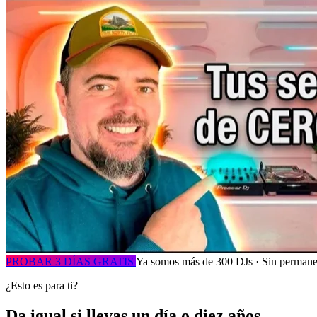
PROBAR 3 DÍAS GRATIS
Ya somos más de 300 DJs · Sin permane
¿Esto es para ti?
Da igual si llevas un día o diez años.